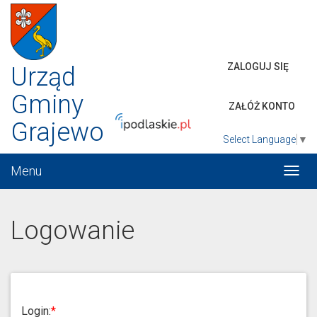
ZALOGUJ SIĘ
Urząd
Gminy
ZAŁÓŻ KONTO
Grajewo
Select Language
▼
Menu
Włąc
menu
Logowanie
Login: